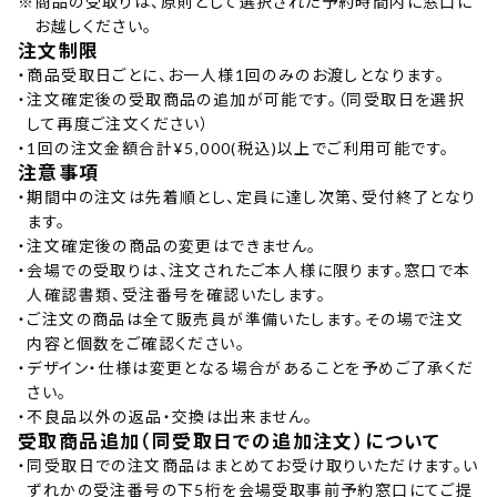
※
商品の受取りは、原則として選択された予約時間内に窓口に
お越しください。
注文制限
・
商品受取日ごとに、お一人様1回のみのお渡しとなります。
・
注文確定後の受取商品の追加が可能です。（同受取日を選択
して再度ご注文ください）
・
1回の注文金額合計¥5,000(税込)以上でご利用可能です。
注意事項
・
期間中の注文は先着順とし、定員に達し次第、受付終了となり
ます。
・
注文確定後の商品の変更はできません。
・
会場での受取りは、注文されたご本人様に限ります。窓口で本
人確認書類、受注番号を確認いたします。
・
ご注文の商品は全て販売員が準備いたします。その場で注文
内容と個数をご確認ください。
・
デザイン・仕様は変更となる場合があることを予めご了承くだ
さい。
・
不良品以外の返品・交換は出来ません。
受取商品追加（同受取日での追加注文）について
・
同受取日での注文商品はまとめてお受け取りいただけます。い
ずれかの受注番号の下5桁を会場受取事前予約窓口にてご提