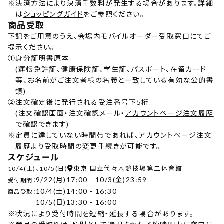
※
決済方法により決済手数料が発生する場合があります。詳細
は
ショッピングガイド
をご参照ください。
商品受取
下記をご用意のうえ、会場内モバイルオーダー受取窓口にてご
提示ください。
①
身分証明書原本
(運転免許証、健康保険証、学生証、パスポート、在留カード
等、お名前がご注文者様の名義と一致している有効な公的書
類)
②
注文確定後に発行される受注番号下5桁
(注文確認画面・注文確認メール・
アカウントページ注文履歴
で確認できます)
※
定員に達していない時間帯であれば、アカウントページ注文
履歴より受取時間の変更手続きが可能です。
スケジュール
10/4(土)、10/5(日)
東京 国立代々木競技場第二体育館
9/22(月)17:00 - 10/3(金)23:59
受付期間：
10/4(土)14:00 - 16:30
商品受取：
10/5(日)13:30 - 16:00
※
状況により受付時間を短縮・延長する場合があります。