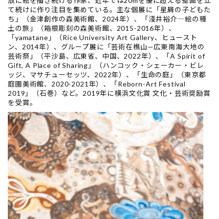
放に絵を描き続ける作家、近年では20mを優に超える壁画を立
て続けに作り注目を集めている。主な個展に「星屑の子どもた
ち」（金津創作の森美術館、2024年）、「淺井裕介―絵の種
土の旅」（箱根彫刻の森美術館、2015-2016年）、
「yamatane」（Rice University Art Gallery、ヒュースト
ン、2014年）、グループ展に「芸術在樵山—広東南海大地の
芸術祭」（平沙島、広東省、中国、2022年）、「A Spirit of
Gift, A Place of Sharing」（ハンコック・シェーカー・ビレ
ッジ、マサチューセッツ、2022年）、「生命の庭」（東京都
庭園美術館、2020-2021年）、「Reborn-Art Festival
2019」（石巻）など。2019年に横浜文化賞 文化・芸術奨励賞
を受賞。