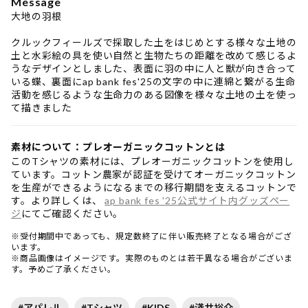
Message
大地の羽根
クルックフィールズで採取した土をはじめとする様々な土地の
土と水彩絵の具を使い自然と生物たちの距離を改めて感じるよ
うなデザインとしました、表面に羽の中に人と獣が向き合って
いる蝶、裏面にap bank fes'25の文字の中に連綿と繋がる生命
活動を感じるような生命力のある図像を様々な土地の土を使っ
て描きました
素材について：プレオーガニックコットンとは
このTシャツの素材には、プレオーガニックコットンを使用し
ています。コットン農家が認証を受けてオーガニックコットン
を生産ができるようになるまでの移行期間を支えるコットンで
す。より詳しくは、
ap bank fes '25公式サイト内グッズペー
ジ
にてご確認ください。
※受付期間中であっても、規定数終了に伴い販売終了となる場合がござ
います。
※商品画像はイメージです。実際のものとは若干異なる場合がございま
す。予めご了承ください。
#アパレル
#Tシャツ
#KIDS
#淺井裕介