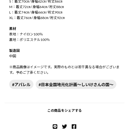
S：着丈70㎝ / 身幅62㎝ / 裄丈86㎝
M：着丈72㎝ / 身幅64㎝ / 裄丈88㎝
L：着丈74㎝ / 身幅66㎝ / 裄丈90㎝
XL：着丈76㎝ / 身幅68㎝ / 裄丈92㎝
素材
表地：ナイロン100％
裏地：ポリエステル100％
製造国
中国
※商品画像はイメージです。実際のものとは若干異なる場合がございま
す。予めご了承ください。
#アパレル
#日本全国地元化計画〜しいけさんの国〜
この商品をシェアする