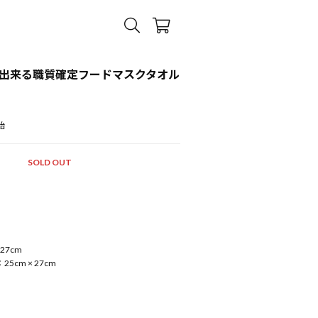
出来る職質確定フードマスクタオル
始
SOLD OUT
27cm
cm × 27cm