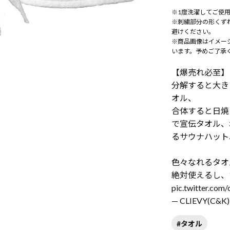
※1度洗濯してご使
※刺繍部分の形くず
避けください。
※商品画像はイメー
います。予めご了承
【爆売れ必至】
分解すると大き
オル、
合体すると日焼
で宣伝タオル、
るサウナハット
色々なれるタオ
絶対使えるし、
pic.twitter.com
— CLIEVY(C&K)
#タオル