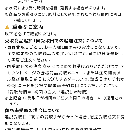
みご注文可能
※
状況により受付時間を短縮・延長する場合があります。
※
商品のお受取りには、原則として選択された予約時間内に窓口
にお越しください。
重要なご案内
以下を必ずご確認ください。
受取商品追加（同受取日での追加注文）について
・
商品受取日ごとに、お一人様1回のみのお渡しとなりますが、
注文確定後の受取商品の追加が可能です。同受取日を選択し
て再度ご注文ください。
・
同受取日での注文商品はまとめてお受け取りいただけます。ア
カウントページの会場商品受取メニュー、または注文確認メー
ル及び受取日前日にお送りするメールより、該当日のいずれか
のQRコードを会場受取事前予約窓口にてご提示ください。
（受取時間帯：初回の注文で選択した時間）
※
上記全て、受取日が初回のご注文と同日の場合にのみ適用され
ます。
商品未受取の場合について
選択受取日に商品の受取りがなかった場合、配送受取注文に変
更となります。
・
商品発送予定：5月上旬〜中旬以降順次発送予定