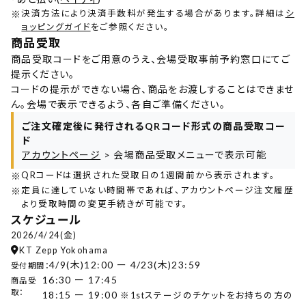
※
決済方法により決済手数料が発生する場合があります。詳細は
シ
ョッピングガイド
をご参照ください。
商品受取
商品受取コードをご用意のうえ、会場受取事前予約窓口にてご
提示ください。
コードの提示ができない場合、商品をお渡しすることはできませ
ん。会場で表示できるよう、各自ご準備ください。
ご注文確定後に発行されるQRコード形式の商品受取コー
ド
アカウントページ
> 会場商品受取メニューで表示可能
※
QRコードは選択された受取日の1週間前から表示されます。
※
定員に達していない時間帯であれば、アカウントページ注文履歴
より受取時間の変更手続きが可能です。
スケジュール
2026/4/24(金)
KT Zepp Yokohama
4/9(木)12:00 ー 4/23(木)23:59
受付期間：
16:30 ー 17:45
商品受
取：
18:15 ー 19:00
※1stステージのチケットをお持ちの方の