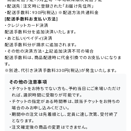
・
配送先：注文時に登録された「お届け先住所」
・
配送手数料：930円(税込) ※配送方法共通料金
[配送手数料お支払い方法]
・
クレジットカード決済
配送手数料分を追加決済いたします。
・
あと払い(ペイディ)決済
配送手数料分が請求に追加されます。
・
その他の決済方法・上記追加決済不可の場合
配送手数料は、商品配達時に代金引換でのお支払いになりま
す。
※別途、代引き決済手数料330円(税込)が発生いたします。
その他の注意事項
・
チケットをお持ちでない方も、予約当日にご来場いただけ
れば、選択時間に受取りが可能です。
・
チケットの指定がある時間帯は、該当チケットをお持ちの
場合のみお申し込みください。
・
期間中の注文は先着順とし、定員に達し次第、受付終了
となります。
・
注文確定後の商品の変更はできません。