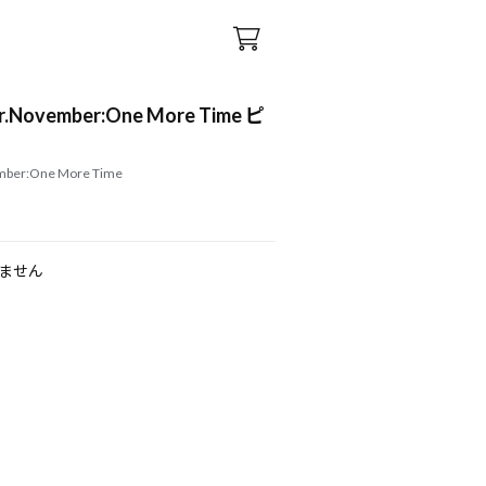
r.November:One More Time ピ
mber:One More Time
ません