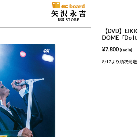
【DVD】EIKIC
DOME「Do I
¥7,800
(tax in)
8/17より順次発