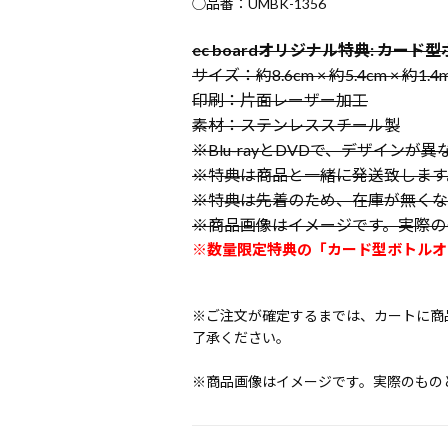
◯品番：UMBK-1356
ec boardオリジナル特典: カー
サイズ：約8.6cm × 約5.4cm × 約1.4
印刷：片面レーザー加工
素材：ステンレススチール製
※Blu-rayとDVDで、デザインが
※特典は商品と一緒に発送致します
※特典は先着のため、在庫が無くな
※商品画像はイメージです。実際の
※数量限定特典の「カード型ボトルオ
※ご注文が確定するまでは、カートに商
了承ください。
※商品画像はイメージです。実際のもの