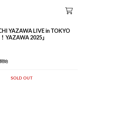
HI YAZAWA LIVE in TOKYO
t！YAZAWA 2025」
送開始
SOLD OUT