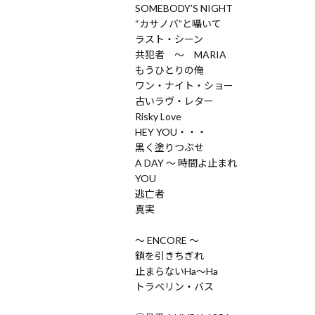
SOMEBODY’S NIGHT
“カサノバ”と囁いて
ラスト・シーン
共犯者 ～ MARIA
もうひとりの俺
ワン・ナイト・ショー
古いラヴ・レター
Risky Love
HEY YOU・・・
黒く塗りつぶせ
A DAY ～ 時間よ止まれ
YOU
逃亡者
真実
～ ENCORE ～
鎖を引きちぎれ
止まらないHa～Ha
トラベリン・バス