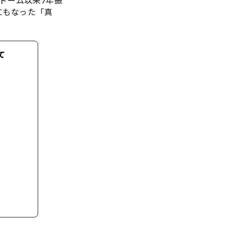
京ドーム以来7年振
歌にもなった「真
て