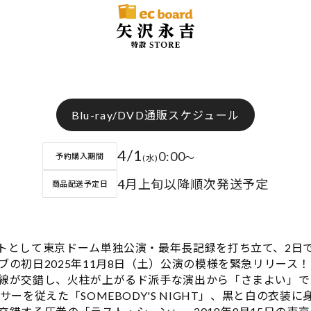
Blu-ray/DVD通販スケジュール
4/1
0:00
〜
予約購入期間
(水)
4月上旬以降順次発送予定
商品配送予定日
トとして東京ドーム単独公演・最年長記録を打ち立て、2日で
ブの初日2025年11月8日（土）公演の模様を緊急リリース！
線が交錯し、火柱が上がるド派手な演出から「さまよい」で
サーを従えた「SOMEBODY'S NIGHT」、黒と白の衣装に