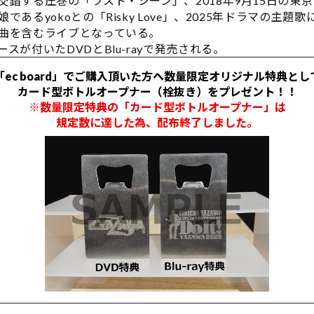
交錯する圧巻の「ラスト・シーン」、2018年9月15日の東
であるyokoとの「Risky Love」、2025年ドラマの主題
曲を含むライブとなっている。
スが付いたDVDとBlu-rayで発売される。
「ec board」でご購入頂いた方へ
数量限定オリジナル特典とし
カード型ボトルオープナー（栓抜き）
をプレゼント！！
※数量限定特典の「カード型ボトルオープナー」は
規定数に達した為、配布終了しました。