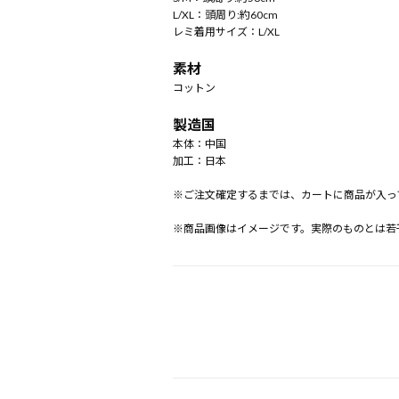
L/XL：頭周り:約60cm
レミ着用サイズ：L/XL
素材
コットン
製造国
本体：中国
加工：日本
※ご注文確定するまでは、カートに商品が入っ
※商品画像はイメージです。実際のものとは若