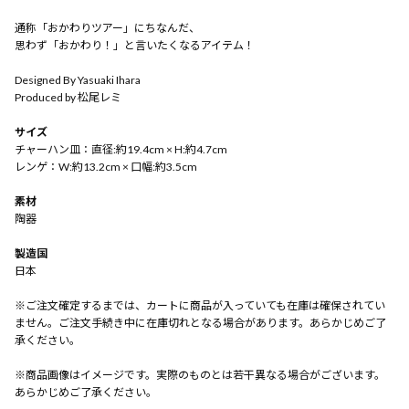
通称「おかわりツアー」にちなんだ、
思わず「おかわり！」と言いたくなるアイテム！
Designed By Yasuaki Ihara
Produced by 松尾レミ
サイズ
チャーハン皿：直径:約19.4cm × H:約4.7cm
レンゲ：W:約13.2cm × 口幅:約3.5cm
素材
陶器
製造国
日本
※ご注文確定するまでは、カートに商品が入っていても在庫は確保されてい
ません。ご注文手続き中に在庫切れとなる場合があります。あらかじめご了
承ください。
※商品画像はイメージです。実際のものとは若干異なる場合がございます。
あらかじめご了承ください。