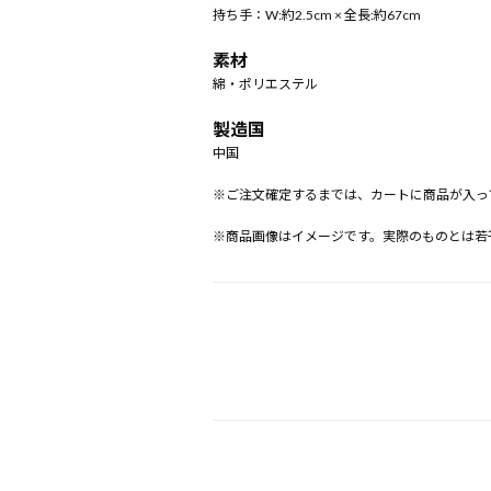
持ち手：W:約2.5cm × 全長:約67cm
素材
綿・ポリエステル
製造国
中国
※ご注文確定するまでは、カートに商品が入っ
※商品画像はイメージです。実際のものとは若