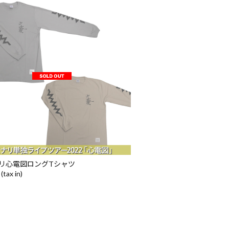
リ心電図ロングTシャツ
(tax in)