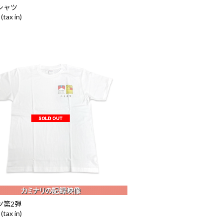
シャツ
(tax in)
ツ第2弾
(tax in)