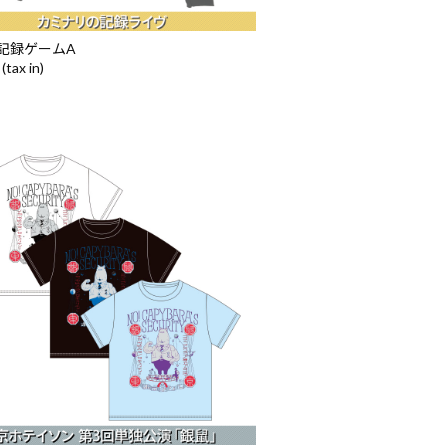
 記録ゲームA
(tax in)