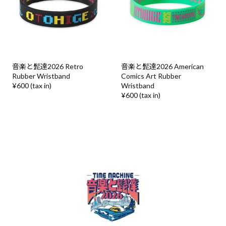
音楽と髭達2026 Retro
音楽と髭達2026 American
Rubber Wristband
Comics Art Rubber
¥600 (tax in)
Wristband
¥600 (tax in)