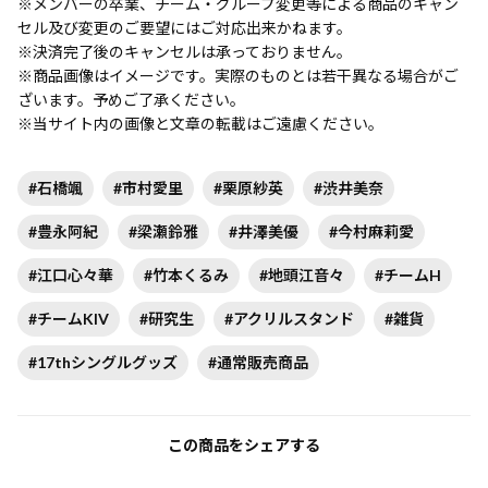
※メンバーの卒業、チーム・グループ変更等による商品のキャン
セル及び変更のご要望にはご対応出来かねます。
※決済完了後のキャンセルは承っておりません。
※商品画像はイメージです。実際のものとは若干異なる場合がご
ざいます。予めご了承ください。
※当サイト内の画像と文章の転載はご遠慮ください。
#石橋颯
#市村愛里
#栗原紗英
#渋井美奈
#豊永阿紀
#梁瀬鈴雅
#井澤美優
#今村麻莉愛
#江口心々華
#竹本くるみ
#地頭江音々
#チームH
#チームKIV
#研究生
#アクリルスタンド
#雑貨
#17thシングルグッズ
#通常販売商品
この商品をシェアする