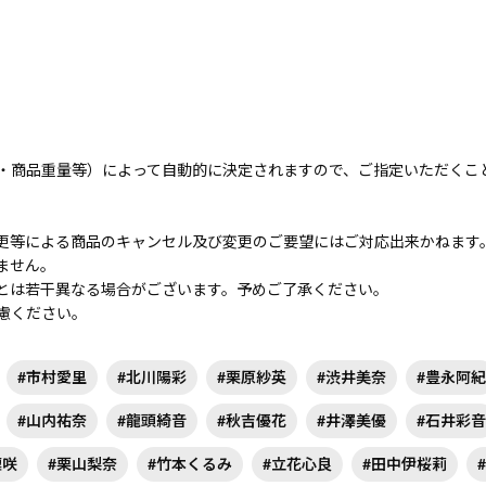
・商品重量等）によって自動的に決定されますので、ご指定いただくこ
更等による商品のキャンセル及び変更のご要望にはご対応出来かねます
ません。
とは若干異なる場合がございます。予めご了承ください。
慮ください。
#市村愛里
#北川陽彩
#栗原紗英
#渋井美奈
#豊永阿紀
#山内祐奈
#龍頭綺音
#秋吉優花
#井澤美優
#石井彩音
凜咲
#栗山梨奈
#竹本くるみ
#立花心良
#田中伊桜莉