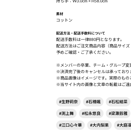
持ち手：W3.0cm × H58.0cm
素材
コットン
配送方法・配送手数料について
配送手数料は一律880円となります。
配送方法はご注文商品内容（商品サイズ
予めご確認・ご了承ください。
※メンバーの卒業、チーム・グループ変
※決済完了後のキャンセルは承っており
※商品画像はイメージです。実際のもの
※当サイト内の画像と文章の転載はご遠
#生野莉奈
#石橋颯
#石松結菜
#渕上舞
#松永悠良
#梁瀬鈴雅
#江口心々華
#大内梨果
#大庭