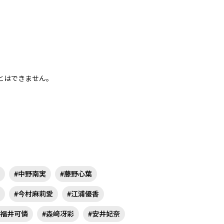
とはできません。
。
#中野南実
#藤野心葉
#今村麻莉愛
#江浦優香
#福井可憐
#森﨑冴彩
#安井妃奈