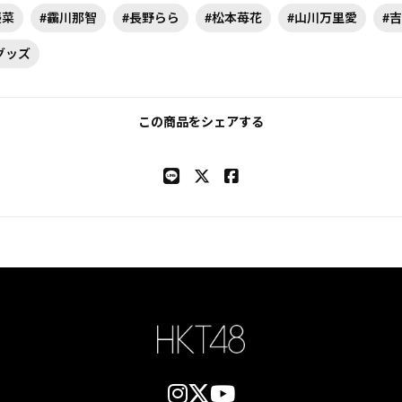
優菜
#靏川那智
#長野らら
#松本苺花
#山川万里愛
#
グッズ
この商品をシェアする