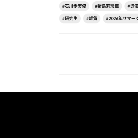
#石川歩実優
#猪島莉玲亜
#呉
#研究生
#雑貨
#2026年サマー