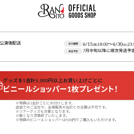
公演後配送
6/15
〜
6/30
18:00
23:
受付期間
(月)
(火)
7月中旬以降に順次発送予
発送予定
グッズを1会計5,000円以上お買い上げごとに
ビニールショッパー1枚プレゼント！
※特典は1会計ごとにお付けします。
追加でのご注文や、会場販売の会計との合算は不可です。
※ツアーグッズも対象となります。
※無くなり次第終了いたします。
※特典のビニールショッパーは500円でご購入もいただけます。