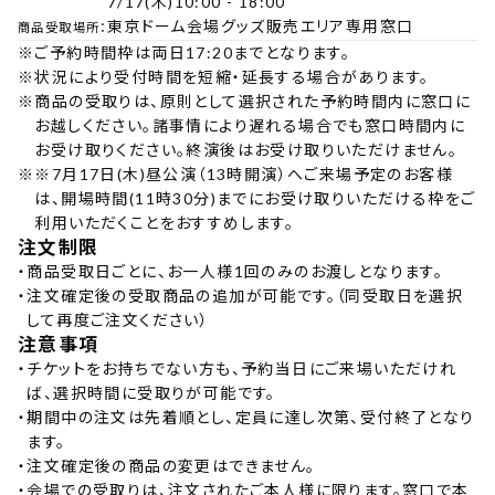
7/17(木)10:00 - 18:00
東京ドーム会場グッズ販売エリア専用窓口
商品受取場所：
※
ご予約時間枠は両日17:20までとなります。
※
状況により受付時間を短縮・延長する場合があります。
※
商品の受取りは、原則として選択された予約時間内に窓口に
お越しください。諸事情により遅れる場合でも窓口時間内に
お受け取りください。終演後はお受け取りいただけません。
※
※7月17日(木)昼公演（13時開演）へご来場予定のお客様
は、開場時間(11時30分)までにお受け取りいただける枠をご
利用いただくことをおすすめします。
注文制限
・
商品受取日ごとに、お一人様1回のみのお渡しとなります。
・
注文確定後の受取商品の追加が可能です。（同受取日を選択
して再度ご注文ください）
注意事項
・
チケットをお持ちでない方も、予約当日にご来場いただけれ
ば、選択時間に受取りが可能です。
・
期間中の注文は先着順とし、定員に達し次第、受付終了となり
ます。
・
注文確定後の商品の変更はできません。
・
会場での受取りは、注文されたご本人様に限ります。窓口で本