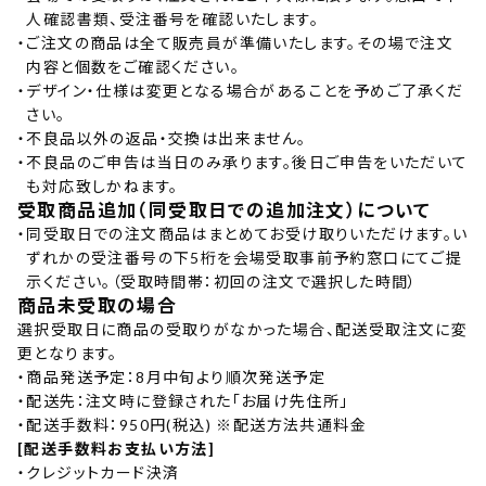
人確認書類、受注番号を確認いたします。
・
ご注文の商品は全て販売員が準備いたします。その場で注文
内容と個数をご確認ください。
・
デザイン・仕様は変更となる場合があることを予めご了承くだ
さい。
・
不良品以外の返品・交換は出来ません。
・
不良品のご申告は当日のみ承ります。後日ご申告をいただいて
も対応致しかねます。
受取商品追加（同受取日での追加注文）について
・
同受取日での注文商品はまとめてお受け取りいただけます。い
ずれかの受注番号の下5桁を会場受取事前予約窓口にてご提
示ください。（受取時間帯：初回の注文で選択した時間）
商品未受取の場合
選択受取日に商品の受取りがなかった場合、配送受取注文に変
更となります。
・
商品発送予定：8月中旬より順次発送予定
・
配送先：注文時に登録された「お届け先住所」
・
配送手数料：950円(税込) ※配送方法共通料金
[配送手数料お支払い方法]
・
クレジットカード決済