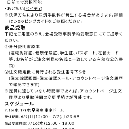
日前まで選択可能
・
あと払い(
ペイディ
)
※
決済方法により決済手数料が発生する場合があります。詳細
は
ショッピングガイド
をご参照ください。
商品受取
下記をご用意のうえ、会場受取事前予約受取窓口にてご提示く
ださい。
①
身分証明書原本
(運転免許証、健康保険証、学生証、パスポート、在留カード
等、お名前がご注文者様の名義と一致している有効な公的書
類)
②
注文確定後に発行される受注番号下5桁
(注文確認画面・注文確認メール・
アカウントページ注文履歴
で確認できます)
※
定員に達していない時間帯であれば、アカウントページ注文
履歴より受取時間の変更手続きが可能です。
スケジュール
7.16(水)17(木)
東京 東京ドーム
6/9(月)12:00 - 7/7(月)23:59
受付期間：
7/16(水)12:00 - 18:00
商品受取時間：