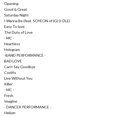
Opening
Good & Great
Saturday Night
I Wanna Be (feat. SOYEON of (G) (I-DLE)
Easy To love
The Duty of Love
- MC -
Heartless
Hologram
-BAND PERFORMANCE -
BAD LOVE
Can’t Say Goodbye
CoolAs
Live Without You
Killer
- MC -
Fresh
Imagine
- DANCER PERFORMANCE -
Helium