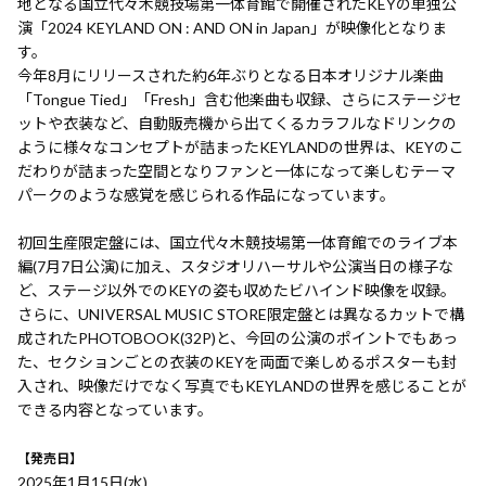
地となる国立代々木競技場第一体育館で開催されたKEYの単独公
演「2024 KEYLAND ON : AND ON in Japan」が映像化となりま
す。
今年8月にリリースされた約6年ぶりとなる日本オリジナル楽曲
「Tongue Tied」「Fresh」含む他楽曲も収録、さらにステージセ
ットや衣装など、自動販売機から出てくるカラフルなドリンクの
ように様々なコンセプトが詰まったKEYLANDの世界は、KEYのこ
だわりが詰まった空間となりファンと一体になって楽しむテーマ
パークのような感覚を感じられる作品になっています。
初回生産限定盤には、国立代々木競技場第一体育館でのライブ本
編(7月7日公演)に加え、スタジオリハーサルや公演当日の様子な
ど、ステージ以外でのKEYの姿も収めたビハインド映像を収録。
さらに、UNIVERSAL MUSIC STORE限定盤とは異なるカットで構
成されたPHOTOBOOK(32P)と、今回の公演のポイントでもあっ
た、セクションごとの衣装のKEYを両面で楽しめるポスターも封
入され、映像だけでなく写真でもKEYLANDの世界を感じることが
できる内容となっています。
【発売日】
2025年1月15日(水)