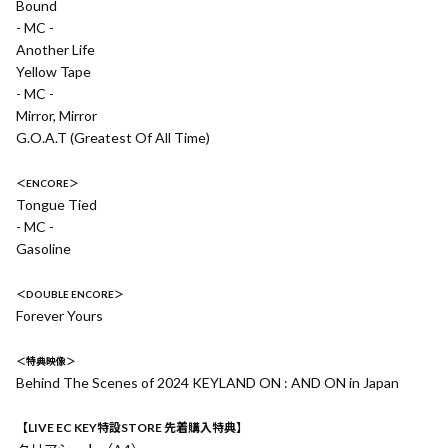
Bound
- MC -
Another Life
Yellow Tape
- MC -
Mirror, Mirror
G.O.A.T (Greatest Of All Time)
＜ENCORE＞
Tongue Tied
- MC -
Gasoline
＜DOUBLE ENCORE＞
Forever Yours
＜特典映像＞
Behind The Scenes of 2024 KEYLAND ON : AND ON in Japan
【LIVE EC KEY特設STORE 先着購入特典】