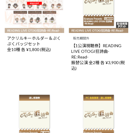
アクリルキーホルダー＆ぷく
販売期間外
ぷくバッジセット
【1公演視聴券】READING
全10種 各 ¥1,800 (税込)
LIVE OTOGI狂詩曲-
RE:Read-
振替公演 全2種 各 ¥3,900 (税
込)