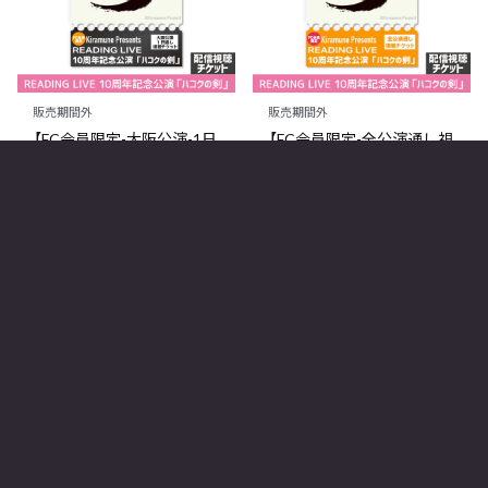
販売期間外
販売期間外
【FC会員限定-大阪公演-1日
【FC会員限定-全公演通し視
通し視聴チケット】
聴チケット】READING LIVE
READING LIVE 10周年記念
10周年記念公演「ハコクの
公演「ハコクの剣」
剣」
全2種 各¥9,000 ⇒Go Toイベ
¥30,000 ⇒Go Toイベント割
ント割引後価格 ¥7,200 (税込)
引後価格 ¥28,000 (税込)