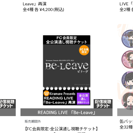
Leave」再演
LIVE「
全4種 各 ¥4,200 (税込)
全2種 各
缶バッ
販売期間外
全32種
【FC会員限定-全公演通し視聴チケット】