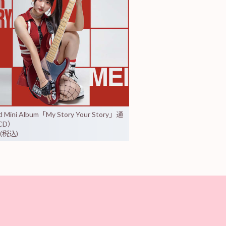
d Mini Album「My Story Your Story」通
CD）
 (税込)