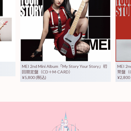
MEI 2nd Mini Album「My Story Your Story」初
MEI 2n
回限定盤（CD＋M-CARD）
常盤（
¥5,800 (税込)
¥2,800