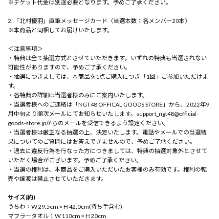
※チケット代金は別途必要となります。予めご了承ください。
2. 「北村優羽」直筆メッセージカード（当選本数：各メンバー20本）
※本商品と同梱してお届けいたします。
＜注意事項＞
・特典は全て抽選方式とさせていただきます。いずれの特典も当選されない
可能性がありますので、予めご了承ください。
・抽選につきましては、本商品を1点ご購入につき「1回」ご参加いただけま
す。
・各特典の詳細は当選者様のみにご案内いたします。
・当選者様へのご連絡は「NGT48 OFFICAL GOODS STORE」から、2022年9
月中旬より順次メールにてお知らせいたします。support_ngt48@official-
goods-store.jpからのメールを受信できるよう設定ください。
・当選者様は厳正なる抽選の上、決定いたします。電話やメールでの当選結
果についてのご質問にはお答えできませんので、予めご了承ください。
・過去に違反行為を行なった方につきましては、特典の抽選対象外とさせて
いただく場合がございます。予めご了承ください。
・当選の権利は、本商品をご購入いただいたお客様のみ有効です。権利の転
売や譲渡は禁止させていただきます。
サイズ(約)
うちわ：W 29.5cm × H 42.0cm(持ち手含む)
マフラータオル：W 110cm × H 20cm