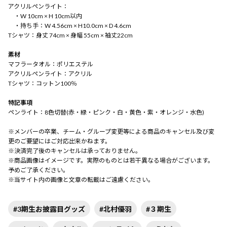
アクリルペンライト：
・W 10cm × H 10cm以内
・持ち手：W 4.56cm × H10.0cm × D 4.6cm
Tシャツ：身丈 74cm × 身幅 55cm × 袖丈22cm
素材
マフラータオル：ポリエステル
アクリルペンライト：アクリル
Tシャツ：コットン100％
特記事項
ペンライト：8色切替(赤・緑・ピンク・白・黄色・紫・オレンジ・水色)
※メンバーの卒業、チーム・グループ変更等による商品のキャンセル及び変
更のご要望にはご対応出来かねます。
※決済完了後のキャンセルは承っておりません。
※商品画像はイメージです。実際のものとは若干異なる場合がございます。
予めご了承ください。
※当サイト内の画像と文章の転載はご遠慮ください。
#3期生お披露目グッズ
#北村優羽
#３期生