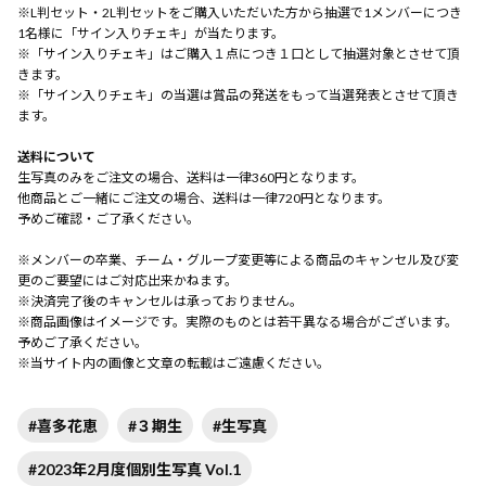
※L判セット・2L判セットをご購入いただいた方から抽選で1メンバーにつき
1名様に「サイン入りチェキ」が当たります。
※「サイン入りチェキ」はご購入１点につき１口として抽選対象とさせて頂
きます。
※「サイン入りチェキ」の当選は賞品の発送をもって当選発表とさせて頂き
ます。
送料について
生写真のみをご注文の場合、送料は一律360円となります。
他商品とご一緒にご注文の場合、送料は一律720円となります。
予めご確認・ご了承ください。
※メンバーの卒業、チーム・グループ変更等による商品のキャンセル及び変
更のご要望にはご対応出来かねます。
※決済完了後のキャンセルは承っておりません。
※商品画像はイメージです。実際のものとは若干異なる場合がございます。
予めご了承ください。
※当サイト内の画像と文章の転載はご遠慮ください。
#喜多花恵
#３期生
#生写真
#2023年2月度個別生写真 Vol.1