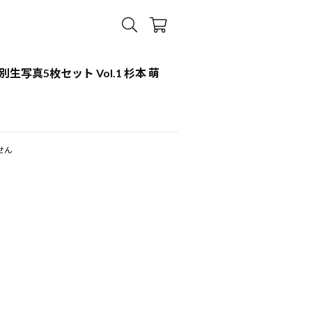
個別生写真5枚セット Vol.1 杉本 萌
】
せん