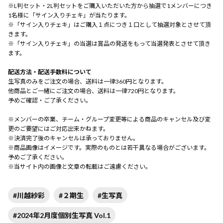
※L判セット・2L判セットをご購入いただいた方から抽選で1メンバーにつき
1名様に「サイン入りチェキ」が当たります。
※「サイン入りチェキ」はご購入１点につき１口として抽選対象とさせて頂
きます。
※「サイン入りチェキ」の当選は賞品の発送をもって当選発表とさせて頂き
ます。
配送方法・配送手数料について
生写真のみをご注文の場合、送料は一律360円となります。
他商品とご一緒にご注文の場合、送料は一律720円となります。
予めご確認・ご了承ください。
※メンバーの卒業、チーム・グループ変更等による商品のキャンセル及び変
更のご要望にはご対応出来かねます。
※決済完了後のキャンセルは承っておりません。
※商品画像はイメージです。実際のものとは若干異なる場合がございます。
予めご了承ください。
※当サイト内の画像と文章の転載はご遠慮ください。
#川越紗彩
#２期生
#生写真
#2024年2月度個別生写真 Vol.1