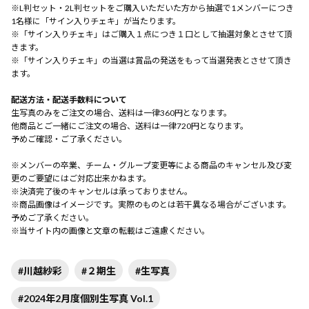
※L判セット・2L判セットをご購入いただいた方から抽選で1メンバーにつき
1名様に「サイン入りチェキ」が当たります。
※「サイン入りチェキ」はご購入１点につき１口として抽選対象とさせて頂
きます。
※「サイン入りチェキ」の当選は賞品の発送をもって当選発表とさせて頂き
ます。
配送方法・配送手数料について
生写真のみをご注文の場合、送料は一律360円となります。
他商品とご一緒にご注文の場合、送料は一律720円となります。
予めご確認・ご了承ください。
※メンバーの卒業、チーム・グループ変更等による商品のキャンセル及び変
更のご要望にはご対応出来かねます。
※決済完了後のキャンセルは承っておりません。
※商品画像はイメージです。実際のものとは若干異なる場合がございます。
予めご了承ください。
※当サイト内の画像と文章の転載はご遠慮ください。
#川越紗彩
#２期生
#生写真
#2024年2月度個別生写真 Vol.1