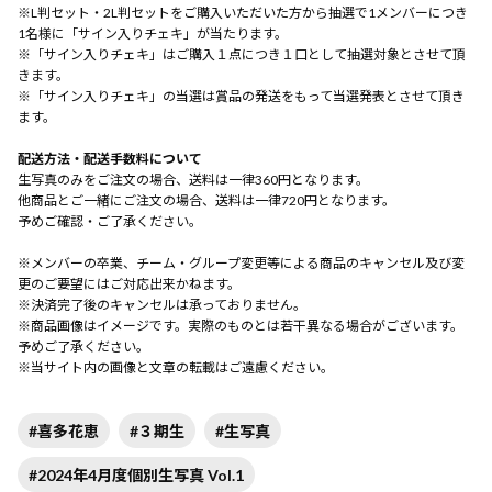
※L判セット・2L判セットをご購入いただいた方から抽選で1メンバーにつき
1名様に「サイン入りチェキ」が当たります。
※「サイン入りチェキ」はご購入１点につき１口として抽選対象とさせて頂
きます。
※「サイン入りチェキ」の当選は賞品の発送をもって当選発表とさせて頂き
ます。
配送方法・配送手数料について
生写真のみをご注文の場合、送料は一律360円となります。
他商品とご一緒にご注文の場合、送料は一律720円となります。
予めご確認・ご了承ください。
※メンバーの卒業、チーム・グループ変更等による商品のキャンセル及び変
更のご要望にはご対応出来かねます。
※決済完了後のキャンセルは承っておりません。
※商品画像はイメージです。実際のものとは若干異なる場合がございます。
予めご了承ください。
※当サイト内の画像と文章の転載はご遠慮ください。
#喜多花恵
#３期生
#生写真
#2024年4月度個別生写真 Vol.1