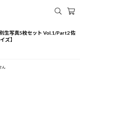
別生写真5枚セット Vol.1/Part2 佐
サイズ】
せん