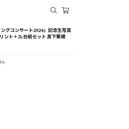
リングコンサート2024」記念生写真
リント＋2L台紙セット 真下華穂
せん