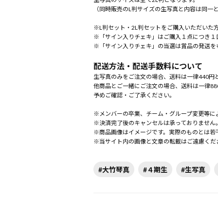
（同時販売のL判サイズの生写真と内容は同一
※L判セット・2L判セットをご購入いただいた
※「サイン入りチェキ」はご購入１点につき１
※「サイン入りチェキ」の当選は賞品の発送を
配送方法・配送手数料について
生写真のみをご注文の場合、送料は一律440円
他商品とご一緒にご注文の場合、送料は一律88
予めご確認・ご了承ください。
※メンバーの卒業、チーム・グループ変更等に
※決済完了後のキャンセルは承っておりません
※商品画像はイメージです。実際のものとは若
※当サイト内の画像と文章の転載はご遠慮くだ
#大竹琴真
#４期生
#生写真