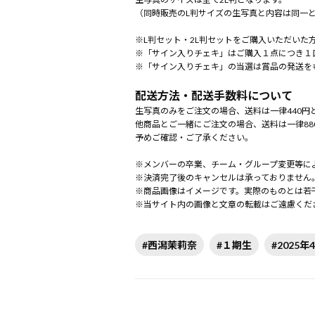
（同時販売のL判サイズの生写真と内容は同一
※L判セット・2L判セットをご購入いただいた
※「サイン入りチェキ」はご購入１点につき１
※「サイン入りチェキ」の当選は賞品の発送を
配送方法・配送手数料について
生写真のみをご注文の場合、送料は一律440円
他商品とご一緒にご注文の場合、送料は一律88
予めご確認・ご了承ください。
※メンバーの卒業、チーム・グループ変更等に
※決済完了後のキャンセルは承っておりません
※商品画像はイメージです。実際のものとは若
※当サイト内の画像と文章の転載はご遠慮くだ
#西潟茉莉奈
#１期生
#2025年