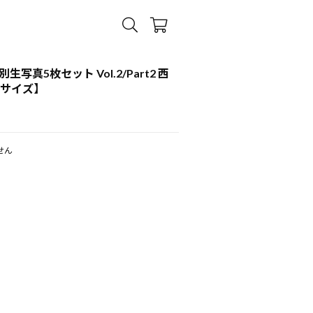
別生写真5枚セット Vol.2/Part2 西
判サイズ】
せん