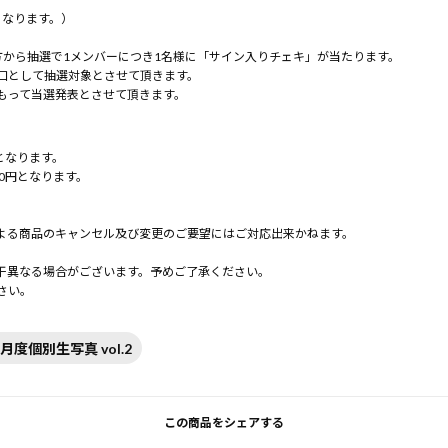
となります。）
方から抽選で1メンバーにつき1名様に「サイン入りチェキ」が当たります。
口として抽選対象とさせて頂きます。
もって当選発表とさせて頂きます。
となります。
0円となります。
よる商品のキャンセル及び変更のご要望にはご対応出来かねます。
。
干異なる場合がございます。予めご了承ください。
さい。
4月度個別生写真 vol.2
この商品をシェアする