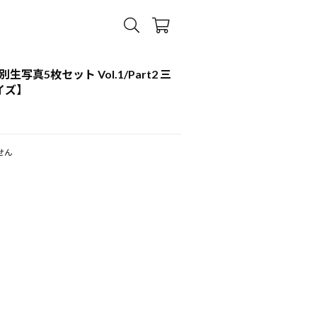
別生写真5枚セット Vol.1/Part2 三
イズ】
せん