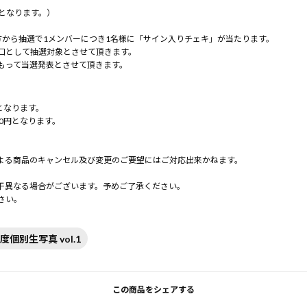
となります。）
方から抽選で1メンバーにつき1名様に「サイン入りチェキ」が当たります。
口として抽選対象とさせて頂きます。
もって当選発表とさせて頂きます。
となります。
0円となります。
よる商品のキャンセル及び変更のご要望にはご対応出来かねます。
。
干異なる場合がございます。予めご了承ください。
さい。
月度個別生写真 vol.1
この商品をシェアする