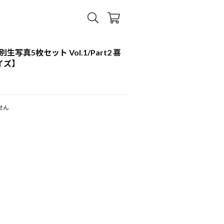
別生写真5枚セット Vol.1/Part2 喜
イズ】
せん