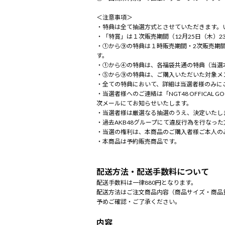
＜注意事項＞
・特典は全て抽選方式とさせていただきます。
・「特賞」は１次販売期間（12月25日（木）
・①から⑨の特典は１時販売期間・2次販売期
す。
・①から④の特典は、各福袋共通の特典（当選
・⑤から⑨の特典は、ご購入いただいた対象メ
・全ての特典において、詳細は当選者様のみに
・当選者様へのご連絡は「NGT48 OFFICAL
次メールにてお知らせいたします。
・当選者様は厳選なる抽選のうえ、決定いたし
・過去AKB48グループにて違反行為を行な
・当選の権利は、本商品のご購入者様ご本人の
・本商品は予約販売商品です。
配送方法・配送手数料について
配送手数料は一律880円となります。
配送方法はご注文商品内容（商品サイズ・商品
予めご確認・ご了承ください。
内容