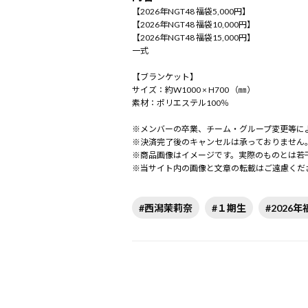
【2026年NGT48 福袋5,000円】
【2026年NGT48 福袋10,000円】
【2026年NGT48 福袋15,000円】
一式
【ブランケット】
サイズ：約W1000 × H700 （㎜）
素材：ポリエステル100％
※メンバーの卒業、チーム・グループ変更等に
※決済完了後のキャンセルは承っておりません
※商品画像はイメージです。実際のものとは若
※当サイト内の画像と文章の転載はご遠慮くだ
#西潟茉莉奈
#１期生
#2026年