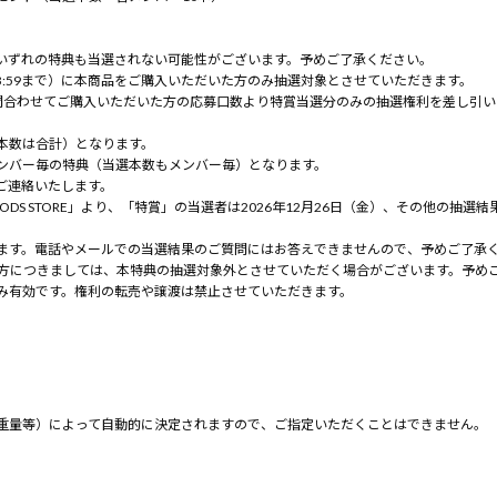
いずれの特典も当選されない可能性がございます。予めご了承ください。
23:59まで）に本商品をご購入いただいた方のみ抽選対象とさせていただきます。
間合わせてご購入いただいた方の応募口数より特賞当選分のみの抽選権利を差し引
本数は合計）となります。
ンバー毎の特典（当選本数もメンバー毎）となります。
ご連絡いたします。
 GOODS STORE」より、「特賞」の当選者は2026年12月26日（金）、その他の抽選
ます。電話やメールでの当選結果のご質問にはお答えできませんので、予めご了承
った方につきましては、本特典の抽選対象外とさせていただく場合がございます。予め
み有効です。権利の転売や譲渡は禁止させていただきます。
重量等）によって自動的に決定されますので、ご指定いただくことはできません。