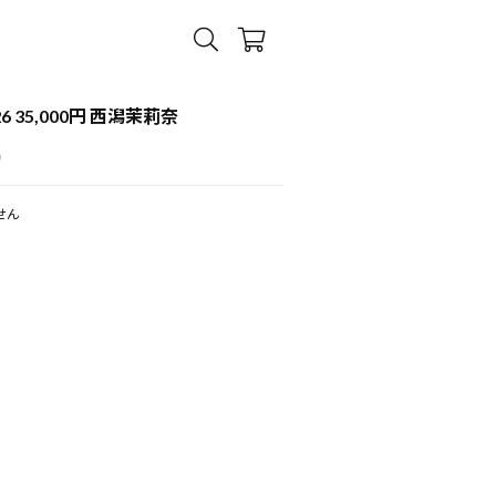
26 35,000円 西潟茉莉奈
)
せん