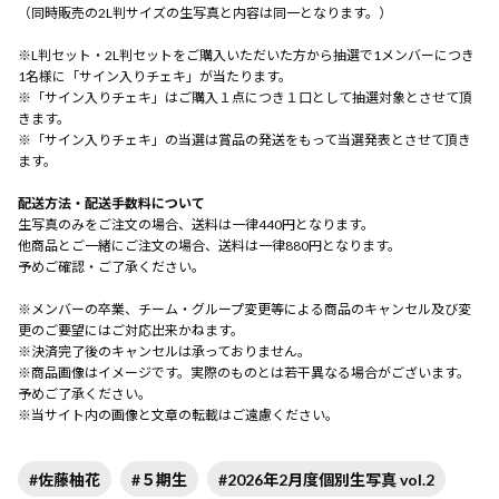
（同時販売の2L判サイズの生写真と内容は同一となります。）
※L判セット・2L判セットをご購入いただいた方から抽選で1メンバーにつき
1名様に「サイン入りチェキ」が当たります。
※「サイン入りチェキ」はご購入１点につき１口として抽選対象とさせて頂
きます。
※「サイン入りチェキ」の当選は賞品の発送をもって当選発表とさせて頂き
ます。
配送方法・配送手数料について
生写真のみをご注文の場合、送料は一律440円となります。
他商品とご一緒にご注文の場合、送料は一律880円となります。
予めご確認・ご了承ください。
※メンバーの卒業、チーム・グループ変更等による商品のキャンセル及び変
更のご要望にはご対応出来かねます。
※決済完了後のキャンセルは承っておりません。
※商品画像はイメージです。実際のものとは若干異なる場合がございます。
予めご了承ください。
※当サイト内の画像と文章の転載はご遠慮ください。
#佐藤柚花
#５期生
#2026年2月度個別生写真 vol.2