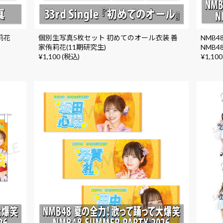
侑莉花
個別生写真5枚セット 初めてのオール衣装 善
NMB
家侑莉花(11期研究生)
NMB4
¥1,100 (税込)
¥1,100