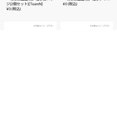
ジ(2個セット)[TeamN]
¥0 (税込)
¥0 (税込)
「初恋至上主義」推しアクリ
だんさぶる！ 1st
ルスタンド
Anniversary LIVE 生写真ラン
¥0 (税込)
ダム5枚セット
¥0 (税込)