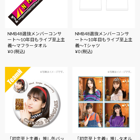
NMB48選抜メンバーコンサ
NMB48選抜メンバーコンサ
ート～10年目もライブ至上主
ート～10年目もライブ至上主
義～マフラータオル
義～Tシャツ
¥0 (税込)
¥0 (税込)
「初恋至上主義」推し缶バッ
「初恋至上主義」推しタオル