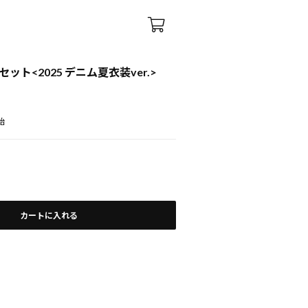
ット<2025 デニム夏衣装ver.>
)
始
カートに入れる