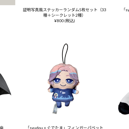
証明写真風ステッカーランダム5枚セット（33
「s
種＋シークレット2種）
¥800 (税込)
み傘
「syudou × ぐでたま」フィンガーパペット