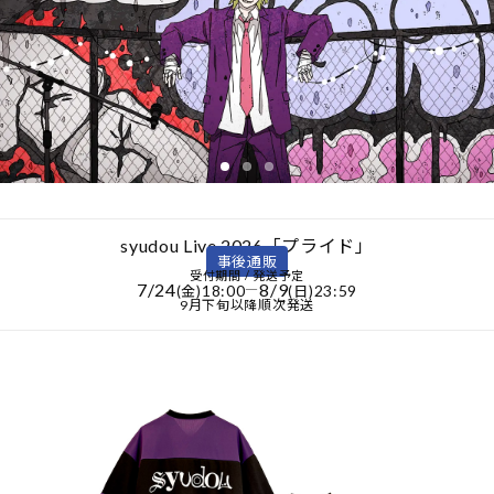
syudou Live 2026「プライド」
事後通販
受付期間 / 発送予定
7/24
8/9
18:00
―
23:59
(金)
(日)
9月下旬以降順次発送