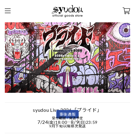
syudou Live 2026「プライド」
事後通販
受付期間 / 発送予定
7/24
8/9
18:00
―
23:59
(金)
(日)
9月下旬以降順次発送