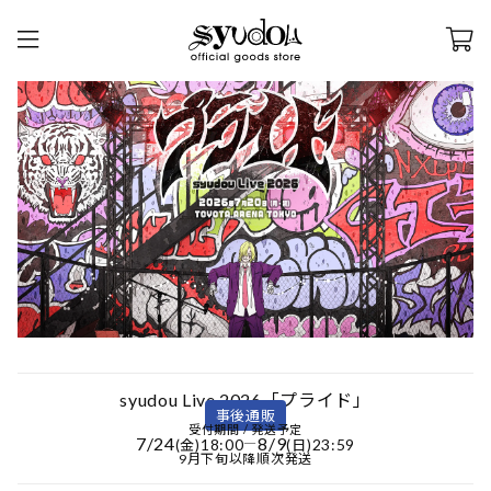
syudou Live 2026「プライド」
事後通販
受付期間 / 発送予定
7/24
8/9
18:00
―
23:59
(金)
(日)
9月下旬以降順次発送