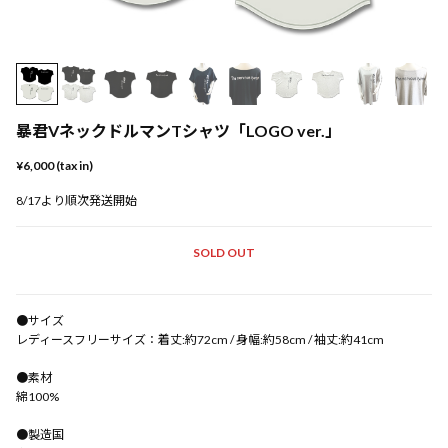
暴君VネックドルマンTシャツ「LOGO ver.」
¥6,000 (tax in)
8/17より順次発送開始
SOLD OUT
●サイズ
レディースフリーサイズ：着丈:約72cm / 身幅:約58cm / 袖丈:約41cm
●素材
綿100%
●製造国