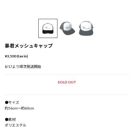
暴君メッシュキャップ
¥3,500 (tax in)
8/17より順次発送開始
SOLD OUT
●サイズ
約56cm～約60cm
●素材
ポリエステル