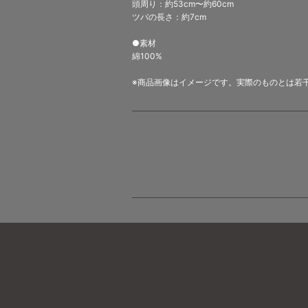
頭周り：約53cm〜約60cm
ツバの長さ：約7cm
●素材
綿100%
※商品画像はイメージです。実際のものとは若