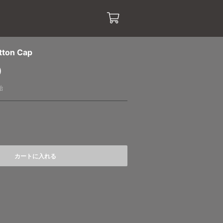
tton Cap
)
始
カートに入れる