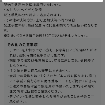
配送手数料分を追加決済いたします。
・
あと払い(ペイディ)決済
配送手数料分が請求に追加されます。
・
その他の決済方法・上記追加決済不可の場合
配送手数料は、商品配達時に代金引換でのお支払いになりま
す。
※
別途、代引き決済手数料330円(税込)が発生いたします。
その他の注意事項
・
チケットをお持ちでない方も、予約当日にご来場いただけ
れば、選択時間に受取りが可能です。
・
期間中の注文は先着順とし、定員に達し次第、受付終了
となります。
・
注文確定後の商品の変更はできません。
・
会場での受取りは、注文されたご本人様に限ります。窓口
にて事前に発行された商品受取コードをご提示ください。
・
ご注文の商品は全て販売員が準備いたします。その場で
注文内容と個数をご確認ください。
・
デザイン・仕様は変更となる場合があることを予めご了
承ください。