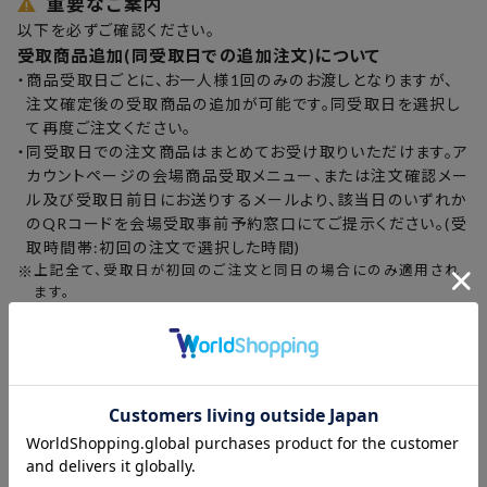
重要なご案内
以下を必ずご確認ください。
受取商品追加(同受取日での追加注文)について
・
商品受取日ごとに、お一人様1回のみのお渡しとなりますが、
注文確定後の受取商品の追加が可能です。同受取日を選択し
て再度ご注文ください。
・
同受取日での注文商品はまとめてお受け取りいただけます。ア
カウントページの会場商品受取メニュー、または注文確認メー
ル及び受取日前日にお送りするメールより、該当日のいずれか
のQRコードを会場受取事前予約窓口にてご提示ください。(受
取時間帯:初回の注文で選択した時間)
※
上記全て、受取日が初回のご注文と同日の場合にのみ適用され
ます。
商品未受取の場合について
選択受取日に商品の受取りがなかった場合、配送受取注文に変
更となります。
・
商品発送予定:9月上旬以降順次発送予定
・
配送先:注文時に登録された「お届け先住所」
・
配送手数料:
¥880
[配送手数料お支払い方法]
・
クレジットカード決済