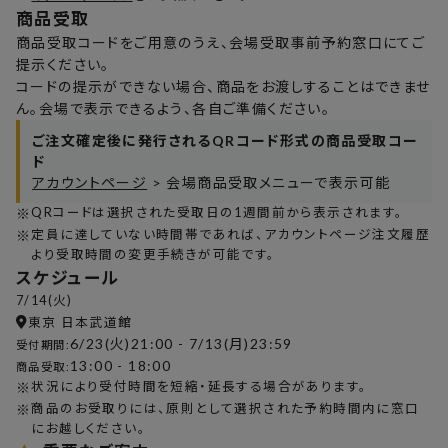
商品受取
商品受取コードをご用意のうえ、会場受取事前予約窓口にてご
提示ください。
コードの提示ができない場合、商品をお渡しすることはできませ
ん。会場で表示できるよう、各自ご準備ください。
ご注文確定後に発行されるQRコード形式の商品受取コー
ド
アカウントページ
> 会場商品受取メニューで表示可能
※
QRコードは選択された受取日の1週間前から表示されます。
※
定員に達していない時間帯であれば、アカウントページ注文履歴
より受取時間の変更手続きが可能です。
スケジュール
7/14(火)
東京 日本武道館
6/23(火)21:00 - 7/13(月)23:59
受付期間:
13:00 - 18:00
商品受取:
※
状況により受付時間を短縮・延長する場合があります。
※
商品のお受取りには、原則として選択された予約時間内に窓口
にお越しください。