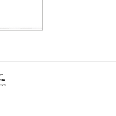
9cm
0cm
24cm