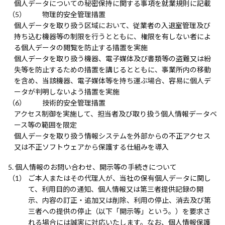
個人データについての秘密保持に関する事項を就業規則に記載
物理的安全管理措置
個人データを取り扱う区域において、従業者の入退室管理及び
持ち込む機器等の制限を行うとともに、権限を有しない者によ
る個人データの閲覧を防止する措置を実施
個人データを取り扱う機器、電子媒体及び書類等の盗難又は紛
失等を防止するための措置を講じるとともに、事業所内の移動
を含め、当該機器、電子媒体等を持ち運ぶ場合、容易に個人デ
ータが判明しないよう措置を実施
技術的安全管理措置
アクセス制御を実施して、担当者及び取り扱う個人情報データベ
ース等の範囲を限定
個人データを取り扱う情報システムを外部からの不正アクセス
又は不正ソフトウェアから保護する仕組みを導入
個人情報のお問い合わせ、開示等の手続きについて
ご本人またはその代理人が、当社の保有個人データに関し
て、利用目的の通知、個人情報又は第三者提供記録の開
示、内容の訂正・追加又は削除、利用の停止、消去及び第
三者への提供の停止（以下「開示等」という。）を要求さ
れる場合には誠実に対応いたします。なお、個人情報保護