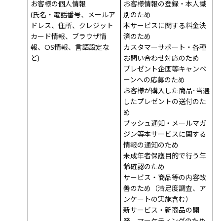
お客様の個人情報
お客様情報の登録・本人識
(氏名・電話番号、メールア
別のため
ドレス、住所、クレジット
本サービスに関する料金決
カード情報、ブラウザ情
済のため
報、OS情報、言語設定な
カスタマーサポート・各種
ど)
お問い合わせ対応のため
プレゼント企画等キャンペ
ーンへの応募のため
お客様が購入した商品･当選
したプレゼントの送付のた
め
プッシュ通知・メールマガ
ジン等本サービスに関する
情報の通知のため
未成年者保護目的で行う年
齢確認のため
サービス・商品等の内容改
善のため（満足度調査、ア
ンケートの実施含む）
新サービス・新商品の開
発、マーケティングのため