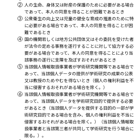
人の生命、身体又は財産の保護のために必要がある場合
であって、本人の同意を得ることが困難であるとき
公衆衛生の向上又は児童の健全な育成の推進のために特
に必要がある場合であって、本人の同意を得ることが困
難であるとき
国の機関若しくは地方公共団体又はその委託を受けた者
が法令の定める事務を遂行することに対して協力する必
要がある場合であって、本人の同意を得ることにより当
該事務の遂行に支障を及ぼすおそれがあるとき
当該個人情報取扱事業者が学術研究機関等である場合で
あって、当該個人データの提供が学術研究の成果の公表
又は教授のためやむを得ないとき（個人の権利利益を不
当に侵害するおそれがある場合を除く。）
当該個人情報取扱事業者が学術研究機関等である場合で
あって、当該個人データを学術研究目的で提供する必要
があるとき（当該個人データを提供する目的の一部が学
術研究目的である場合を含み、個人の権利利益を不当に
侵害するおそれがある場合を除く。）（当該個人情報取
扱事業者と当該第三者が共同して学術研究を行う場合に
限る。）。