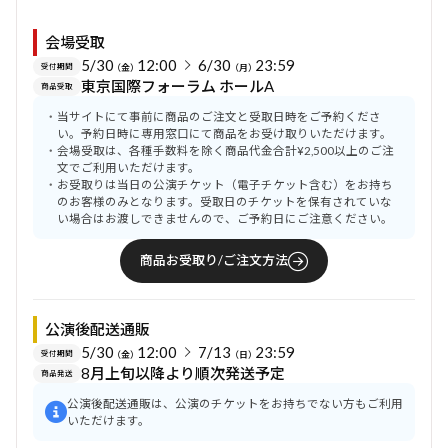
会場受取
5/30
12:00
6/30
23:59
受付期間
（金）
（月）
東京国際フォーラム ホールA
商品受取
当サイトにて事前に商品のご注文と受取日時をご予約くださ
い。予約日時に専用窓口にて商品をお受け取りいただけます。
会場受取は、各種手数料を除く商品代金合計¥2,500以上のご注
文でご利用いただけます。
お受取りは当日の公演チケット（電子チケット含む）をお持ち
のお客様のみとなります。受取日のチケットを保有されていな
い場合はお渡しできませんので、ご予約日にご注意ください。
商品お受取り/ご注文方法
公演後配送通販
5/30
12:00
7/13
23:59
受付期間
（金）
（日）
8月上旬以降より順次発送予定
商品発送
公演後配送通販は、公演のチケットをお持ちでない方もご利用
いただけます。