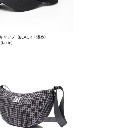
」キャップ（BLACK・浅め）
(tax in)