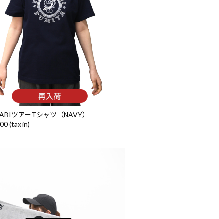
TABIツアーTシャツ（NAVY）
0 (tax in)