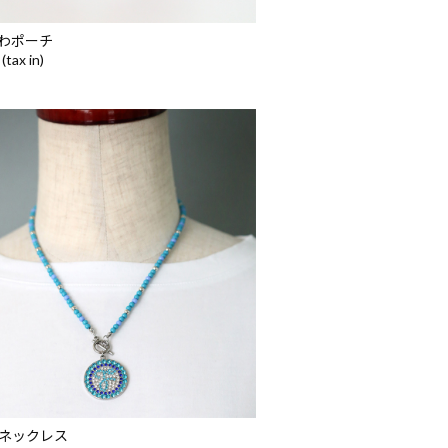
わポーチ
(tax in)
orTネックレス