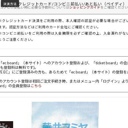
クレジットカード/コンビニ前払い/あと払い（ペイディ）
決済方法
コンビニ支払い時に必要な手数料については
ショッピングガイド
をご確認くださ
※クレジットカード決済をご利用の際、本人確認の認証が必要な場合がござ
ます。認証方法などはご利用のカード会社にご確認ください。
※コンビニ前払いをご利用の際は入金期限を必ずご確認の上、入金漏れがな
ようご注意ください。
ec board」（本サイト）へのアカウント登録および、「ticket board」
れも登録料は無料です)。
VE EC」にご登録済みの方も、あらためて「ec board」（本サイト）の登録
のアカウント登録は初回ご注文手続き時、またはメニュー内「ログイン」よ
 board」の会員登録は
こちら